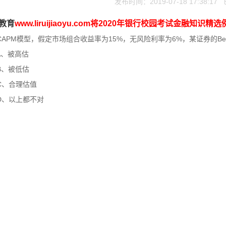
发布时间：2019-07-18 17:38:1
教育
www.liruijiaoyu.com将2020年银行校园考试金融知识
CAPM模型，假定市场组合收益率为15%，无风险利率为6%，某证券的Be
、被高估
、被低估
、合理估值
以上都不对