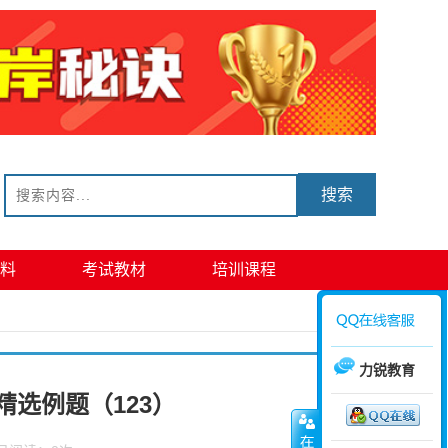
搜索
料
考试教材
培训课程
力锐教育
精选例题（123）