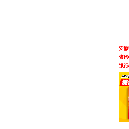
【
【解
安徽
咨询Q
银行