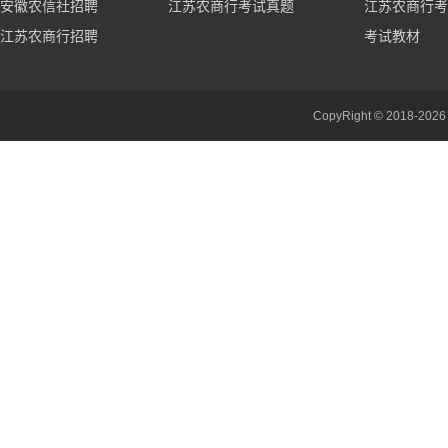
安徽农信社招聘
江苏农商行考试真题
江苏农商行考
江苏农商行招聘
考试教材
CopyRight © 201