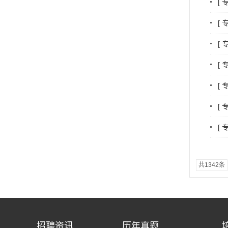
[
[
[
[
[
[
[
共1342条
招聘资讯
历年真题