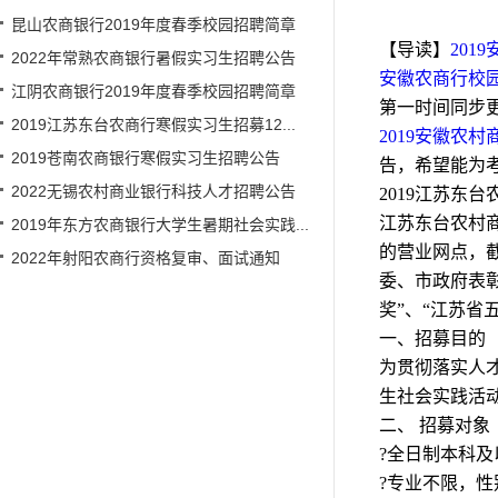
昆山农商银行2019年度春季校园招聘简章
【导读】
201
2022年常熟农商银行暑假实习生招聘公告
安徽农商行校园
江阴农商银行2019年度春季校园招聘简章
第一时间同步更
2019江苏东台农商行寒假实习生招募12...
2019安徽农
2019苍南农商银行寒假实习生招聘公告
告
，希望能为
2022无锡农村商业银行科技人才招聘公告
2019江苏东
江苏东台农村
2019年东方农商银行大学生暑期社会实践...
的营业网点，截
2022年射阳农商行资格复审、面试通知
委、市政府表彰
奖”、“江苏省
一、招募目的
为贯彻落实人
生社会实践活
二、 招募对象
?全日制本科及
?专业不限，性