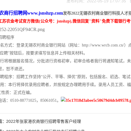
发布时间：2022-05-19 17:07:3
农商行招聘网
www.jsnshzp.com
发布2022无锡农村商业银行科技人才
江苏农金考试官方微信(公众号：jsnshzp),微信回复"资料"免费下载银行
招聘程序
名方式：登录无锡农村商业银行网站（网址：http://www.wrcb.com.
“应聘”按钮后，按要求填写信息并上传相关材料。
我行将根据报名情况，分批进行资格初审，初审合格者我行将通知笔试，
密，恕不退还。
招聘程序：招聘工作坚持“公开、平等、择优”原则，包括报名、初选、笔
聘用：本行将择优录用应聘者，并按规定办理聘用手续。录用人员工资、
用工性质：正式在编。
：0510-88771025，85061051。
篇：
2022年张家港农商银行招聘零售客户经理