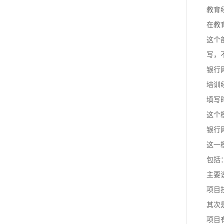
教育
在教
这个
写，
银行
培训
填写
这个
银行
这一
包括
主要
项目
其次
项目