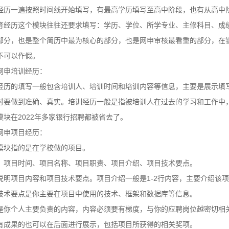
经历一遍按照时间线开始填写，有最高学历填写至高中阶段，也有从高中
育经历这个模块往往还要求填写：学历、学位、所学专业、主修科目、成
部分，也是整个简历中最为核心的部分，也是网申审核最看重的部分，在
不可以作假。
网申培训经历：
经历的填写一般包含培训人、培训时间和培训内容等信息，主要是展示填
时要做到准确、真实。培训经历一般是指被培训人在过去的学习和工作中
模块在2022年多家银行招聘都被省去了。
网申项目经历：
模块指的是在学校做的项目。
：项目时间、项目名称、项目职责、项目介绍、项目技术要点。
说明项目内容和项目技术要点。项目介绍一般是1-2行内容，主要介绍该
技术要点是你主要在项目中使用的技术、框架和数据库等信息。
是你个人主要负责的内容，内容必须要有梯度，与你的应聘岗位越密切相
有成果的也可以在后面进行展示，包括项目所获得的相关奖项。