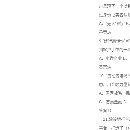
户呈现了一个以
过身份证实名认
A．“无人银行” B
答案:A
9.“建行惠懂你
到客户手中的一
A．小微企业 B
答案:A
10. “劳动者
想、用金融力量
A．国家战略与民
C．普惠金融 D
答案:D
11.建设银行
平台，打造了（）