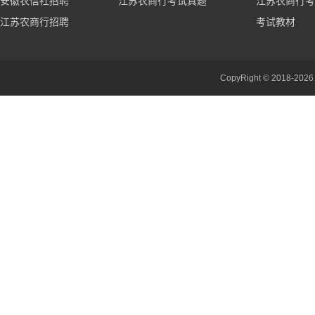
安徽农信社招聘
江苏农商行考试真题
江苏农商行考
江苏农商行招聘
考试教材
CopyRight © 201