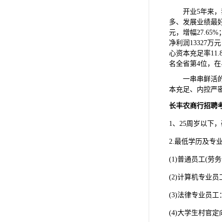
开业5年来
多、发展业绩最好
元，增幅27.65
净利润13327万
心资本充足率11
名全省第4位，在
一串串鲜活
本充足、内控严
长丰农商行招聘考
1、25周岁以下
2.最低学历及专
(1)普通员工(
(2)计算机专业
(3)法律专业员
(4)大学生村官