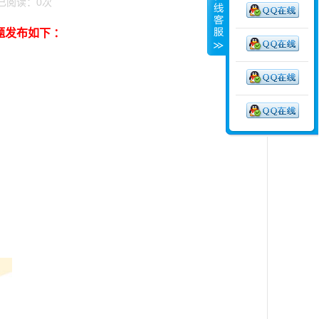
6 已阅读：
0
次
例题发布如下 ：