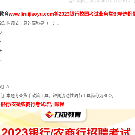
发布时间：2022-08-31 17:20:1
教育
www.liruijiaoyu.com将2023银行校园考试业务常识精选
流动性调节工具的简称是（ ）。
O
F
F
L
案】A
析】本题考查货币政策工具。短期流动性调节工具简称为SLO。
23银行/安徽农商行考试培训课程