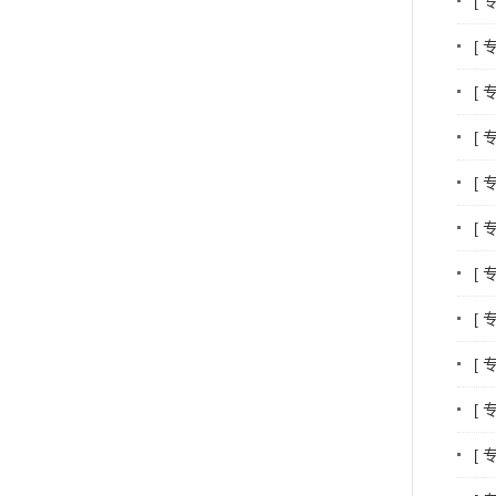
[
[
[
[
[
[
[
[
[
[
[