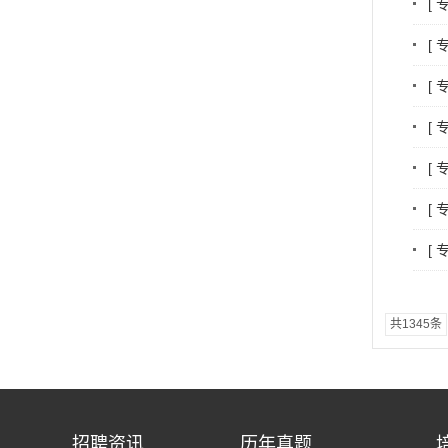
[
[
[
[
[
[
[
共1345条
招聘资讯
历年真题